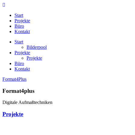
Start
Projekte
Büro
Kontakt
Start
Bilderpool
Projekte
Projekte
Büro
Kontakt
Format4Plus
Format4plus
Digitale Aufmaßtechniken
Projekte